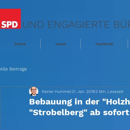
UND ENGAGIERTE BÜ
home
news
marktrat
Alle Beiträge
Rainer Hummel
21. Jan. 2016
2 Min. Lesezeit
Bebauung in der "Holz
"Strobelberg" ab sofort