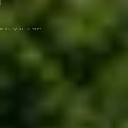
SPD und engagierte Bürger
Unterschri
Kallmünz dankten
SPD und en
ehemaligen MGR Rainer
Bürger bra
© 2021 by SPD Kallmünz​
Hummel