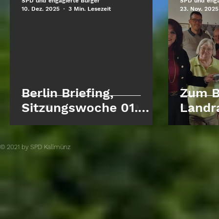
SPD und engagierte Bürger
SPD und enga
10. Dez. 2025
3 Min. Lesezeit
23. Nov. 2025
Berlin Briefing,
Zum B
Sitzungswoche 01.
Landr
Dezember – 05.
Silvia
Dezember 2025
Kallm
© 2021 by SPD Kallmünz​