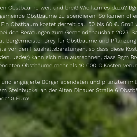
sten Obstbäume weit und breit! Wie kam es dazu? Bgm
tgemeinde Obstbäume zu spendieren. So kamen offen
n Obstbaum kostet derzeit ca.  50 bis 60 €. Groß 
bei den Beratungen zum Gemeindehaushalt 2023: S
at Bürgermeister Brey für Obstbäume und Pflanzung 
lgte vor den Haushaltsberatungen, so dass diese Kos
den. Jede(r) kann sich nun ausrechnen, dass Bgm Bre
endeten Obstbäume mehr als 10 000 € Kosten verurs
 und engagierte Bürger spendeten und pflanzten mit
m Steinbuckel an der Alten Dinauer Straße 6 Obstb
de: 0 Euro!