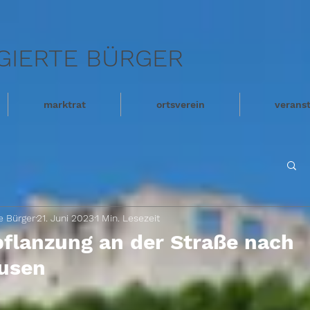
GIERTE BÜRGER
marktrat
ortsverein
verans
e Bürger
21. Juni 2023
1 Min. Lesezeit
lanzung an der Straße nach
usen