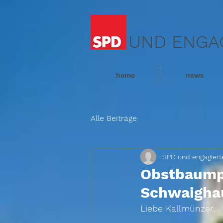
UND ENGA
home
news
Alle Beiträge
SPD und engagiert
Obstbaumpf
Schwaigha
Liebe Kallmünzer, 