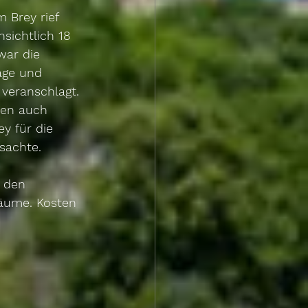
 Brey rief 
sichtlich 18 
war die 
age und 
veranschlagt. 
ten auch 
y für die 
achte.  
 den 
äume. Kosten 