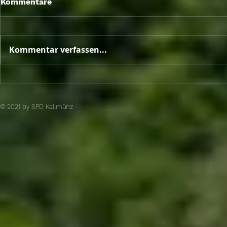
Kommentare
Sitzungswo
Mai 2026
Kommentar verfassen...
Unterschriftenaktion von
SPD und engagierten
Bürger brachte den Erfolg
© 2021 by SPD Kallmünz​