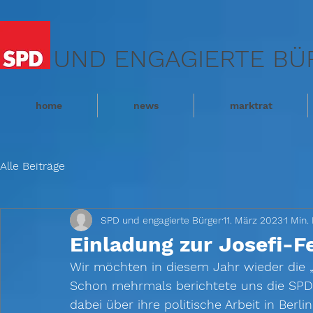
UND ENGAGIERTE BÜ
home
news
marktrat
Alle Beiträge
SPD und engagierte Bürger
11. März 2023
1 Min.
Einladung zur Josefi-Fe
Wir möchten in diesem Jahr wieder die „
Schon mehrmals berichtete uns die SPD
dabei über ihre politische Arbeit in Berl