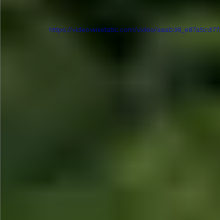
https://video.wixstatic.com/video/aaab38_e87a5c