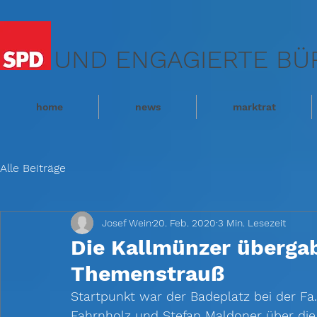
UND ENGAGIERTE BÜ
home
news
marktrat
Alle Beiträge
Josef Wein
20. Feb. 2020
3 Min. Lesezeit
Die Kallmünzer überga
Themenstrauß
Startpunkt war der Badeplatz bei der Fa
Fahrnholz und Stefan Maldoner über die 