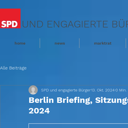
UND ENGAGIERTE BÜ
home
news
marktrat
Alle Beiträge
SPD und engagierte Bürger
13. Okt. 2024
0 Min.
Berlin Briefing, Sitzun
2024