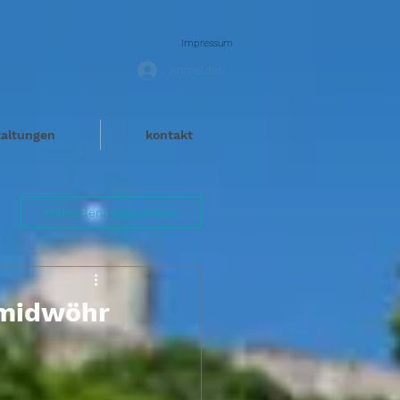
Impressum
Anmelden
taltungen
kontakt
Anmelden/ Registrieren
hmidwöhr