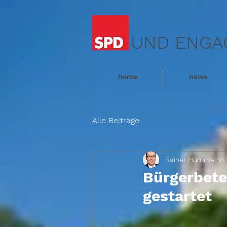
UND ENGA
home
news
Alle Beiträge
Rainer Hummel
18
Bürgerbete
gestartet