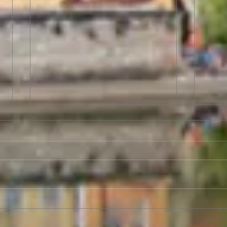
Berl
Sitz
Mai
Unterschriftenaktion von
SPD und engagierten
Bürger brachte den Erfolg