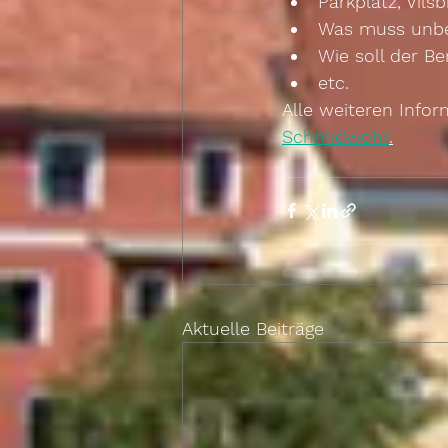
Parkplatz, Vils
Was muss unbed
Wie soll der Be
etc.
Alle weiteren Infor
Schmidwöhr
.
Aktuelle Beiträge