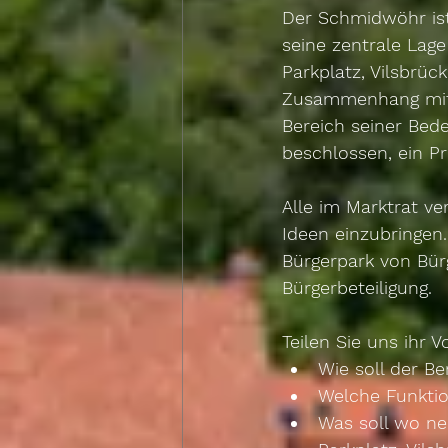
Der Schmidwöhr ist
seine zentrale Lag
Parkplatz, Vilsbrüc
Zusammenhang mit 
Bereich seiner Bede
beschlossen, ein P
Alle im Marktrat ve
Ideen einzubringen
Bürgerpark von Bür
Bürgerbeteiligung. 
Teilen Sie uns ihr
Wie soll der Be
Welche Funkti
Was soll wo ne