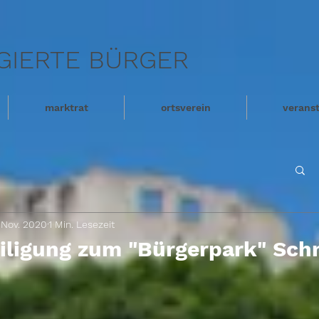
GIERTE BÜRGER
marktrat
ortsverein
verans
. Nov. 2020
1 Min. Lesezeit
iligung zum "Bürgerpark" Sc