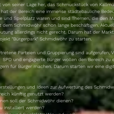
 von seiner Lage her, das Schmuckstück von Kallmü
e hat der Bereich eine immense städtebauliche Bedeu
ke und Spielplatz waren und sind Themen, die den Ma
dem Schmidwöhr schon lange beschäftigen. Aktuell
utung allerdings nicht gerecht. Darum hat der Markt
rojekt "Bürgerpark" Schmidwöhr zu starten. 
rtretene Parteien und Gruppierung sind aufgerufen, 
.  SPD und engagierte Bürger wollen den Bereich zu 
gern für Bürger machen. Darum starten wir eine digit
 Vorstellungen und Ideen zur Aufwertung des Schmidw
reich künftig genutzt werden?
onen soll der Schmidwöhr dienen?
u installiert werden?