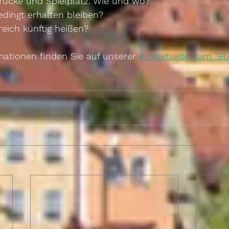
brücke und Spielplatz: Wie und wo?
ingt erhalten bleiben?
reich künftig heißen?
mationen finden Sie auf unserer 
Projektseite zum "Bü