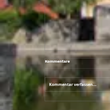
Kommentare
Kommentar verfassen...
SPD und engagierte Bürger
Kallmünz dankten
ehemaligen MGR Rainer