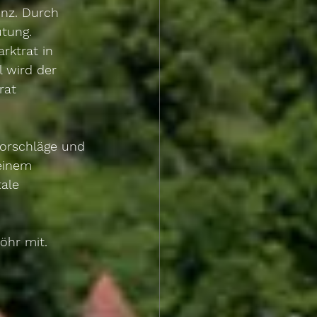
nz. Durch 
tung. 
rktrat in 
 wird der 
rat 
Vorschläge und 
einem 
ale 
öhr mit.