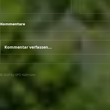
Berlin Brief
Kommentare
Sitzungswo
Mai 2026
Kommentar verfassen...
Unterschriftenaktion von
SPD und engagierten
Bürger brachte den Erfolg
© 2021 by SPD Kallmünz​