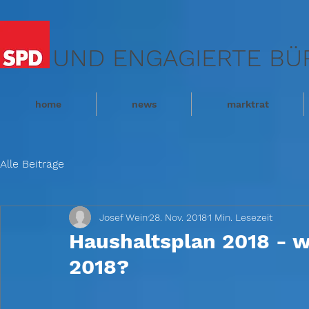
UND ENGAGIERTE BÜ
home
news
marktrat
Alle Beiträge
Josef Wein
28. Nov. 2018
1 Min. Lesezeit
Haushaltsplan 2018 - w
2018?