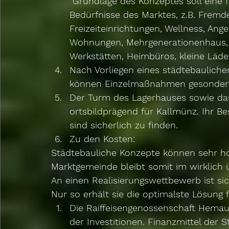
 Grundlage des Konzeptes soll eine fundierte Analyse der infrastrukturellen 
Bedürfnisse des Marktes, z.B. Fremd
Freizeiteinrichtungen, Wellness, Ang
Wohnungen, Mehrgenerationenhaus, W
Werkstätten, Heimbüros, kleine Läden
Nach Vorliegen eines städtebaulic
können Einzelmaßnahmen gesondert 
Der Turm des Lagerhauses sowie da
ortsbildprägend für Kallmünz. Ihr B
sind sicherlich zu finden.  
Zu den Kosten: 
Städtebauliche Konzepte können sehr hoc
Marktgemeinde bleibt somit im wirklic
An einen Realisierungswettbewerb ist si
Nur so erhält sie die optimalste Lösung f
Die Raiffeisengenossenschaft Hemau-
der Investitionen. Finanzmittel der