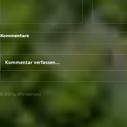
Berlin Brief
Kommentare
Sitzungswo
Mai 2026
Kommentar verfassen...
Unterschriftenaktion von
SPD und engagierten
Bürger brachte den Erfolg
© 2021 by SPD Kallmünz​