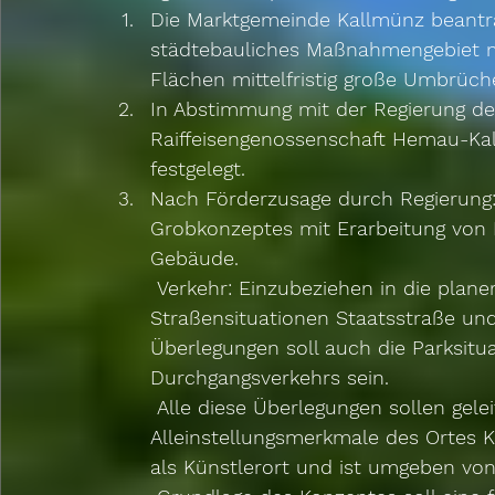
Die Marktgemeinde Kallmünz beantrag
städtebauliches Maßnahmengebiet m
Flächen mittelfristig große Umbrüche
In Abstimmung mit der Regierung der
Raiffeisengenossenschaft Hemau-K
festgelegt.  
Nach Förderzusage durch Regierung: 
Grobkonzeptes mit Erarbeitung von E
Gebäude.
 Verkehr: Einzubeziehen in die planerischen Überlegungen sind auch die 
Straßensituationen Staatsstraße und 
Überlegungen soll auch die Parksitu
Durchgangsverkehrs sein.
 Alle diese Überlegungen sollen geleitet werden von den beiden besonderen 
Alleinstellungsmerkmale des Ortes K
als Künstlerort und ist umgeben vo