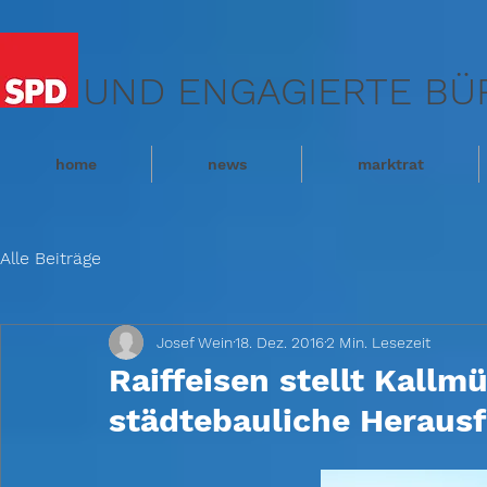
UND ENGAGIERTE BÜ
home
news
marktrat
Alle Beiträge
Josef Wein
18. Dez. 2016
2 Min. Lesezeit
Raiffeisen stellt Kallm
städtebauliche Heraus