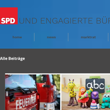
UND ENGAGIERTE BÜ
home
news
marktrat
Alle Beiträge