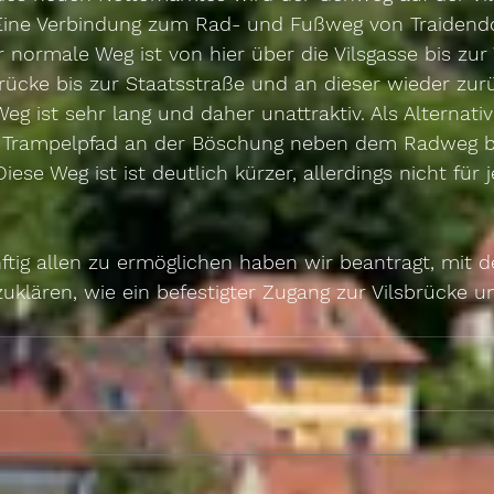
Eine Verbindung zum Rad- und Fußweg von Traidendo
er normale Weg ist von hier über die Vilsgasse bis zur
rücke bis zur Staatsstraße und an dieser wieder zur
eg ist sehr lang und daher unattraktiv. Als Alternativ
n Trampelpfad an der Böschung neben dem Radweg bi
Diese Weg ist ist deutlich kürzer, allerdings nicht für 
tig allen zu ermöglichen haben wir beantragt, mit 
klären, wie ein befestigter Zugang zur Vilsbrücke u