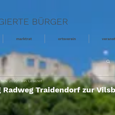
GIERTE BÜRGER
marktrat
ortsverein
verans
. Nov. 2020
1 Min. Lesezeit
 Radweg Traidendorf zur Vils