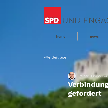
UND ENGA
home
news
Alle Beiträge
Rainer Hummel
24
Verbindung
gefordert