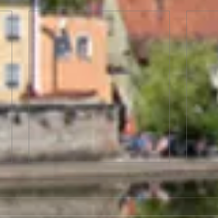
Berlin Briefing,
Berl
Sitzungswoche 03. - 08.
Sitz
Mai 2026
Apri