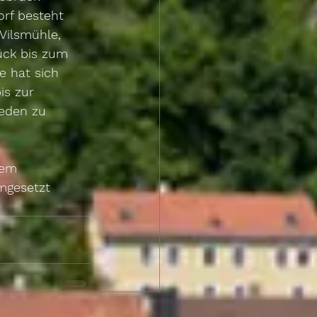
rf besteht 
 Vilsmühle, 
ück bis zum 
e hat sich 
s zur 
jeden zu 
dem 
mgesetzt 