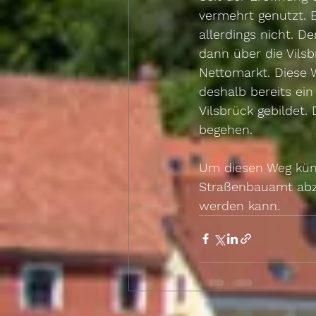
vermehrt genutzt. 
allerdings nicht. D
dann über die Vilsb
Nettomarkt. Diese W
deshalb bereits ei
Vilsbrück gebildet. 
begehen.
Um diesen Weg künf
Straßenbauamt abzu
werden kann.  