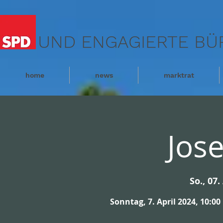
UND ENGAGIERTE BÜ
home
news
marktrat
Jose
So., 07.
Sonntag, 7. April 2024, 10:0