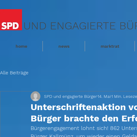
UND ENGAGIERTE BÜ
home
news
marktrat
Alle Beiträge
SPD und engagierte Bürger
14. Mai
1 Min. Leseze
Unterschriftenaktion v
Bürger brachte den Erf
Bürgerengagement lohnt sich! 862 Unter
Bürger Kallmünz, um wieder einen Geld